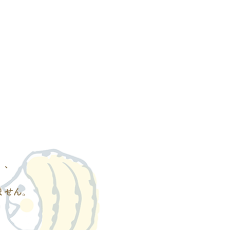
」、
ません。